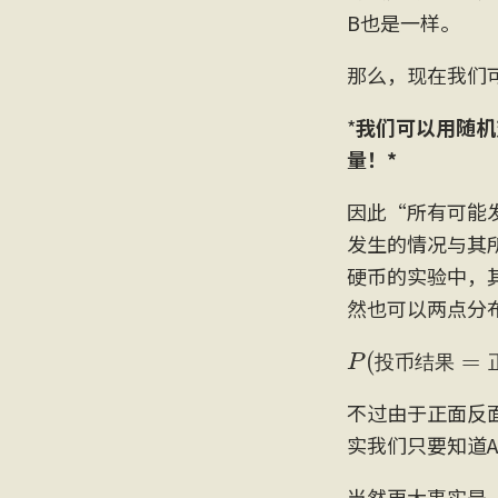
B也是一样。
那么，现在我们
*
我们可以用随机
量！*
因此“所有可能
发生的情况与其
硬币的实验中，其结
然也可以两点分
P
(
投
币
结
果
=
投
币
结
果
不过由于正面反面
实我们只要知道
当然更大事实是，