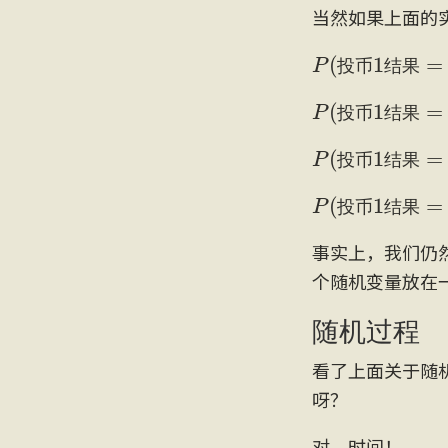
当然如果上面的
P
(
投
币
1
结
果
=
投
币
结
果
P
(
投
币
1
结
果
=
投
币
结
果
P
(
投
币
1
结
果
=
投
币
结
果
P
(
投
币
1
结
果
=
投
币
结
果
事实上，我们仍
个随机变量放在
随机过程
看了上面关于随
呀？
对，时间！