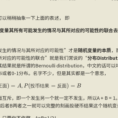
可以稍稍抽象一下上面的表述， 即
变量其所有可能发生的情况与其所对应的可能性的联合去
发生的情况与其所对应的可能性”才是
随机变量的本质
，
所对应的可能性的联合”就是我们常说的“
分布Distribut
果就是所谓的Bernoulli distribution，中文的话
布或者0-1分布。名字不少，但是其实都是一个意思，
正
面
)
=
A
P
(
投
币
结
果
=
反
面
)
=
B
,
正
面
投
币
结
果
反
面
互斥，即一个发生另一个就一定不发生，所以A + B = 
A后者B两者之一就可以完整的刻画投硬币结果这个随机变
只要你不作弊，A=B=1/2！