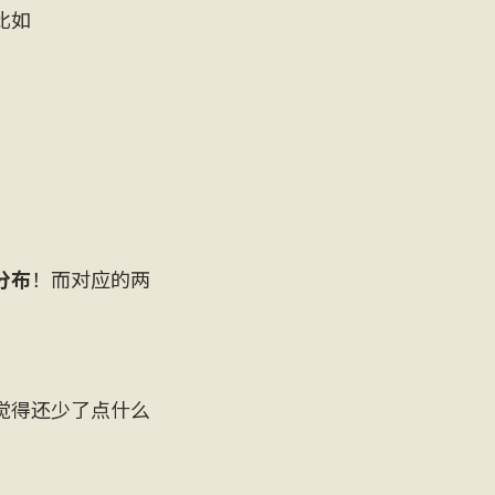
比如
分布
！而对应的两
觉得还少了点什么