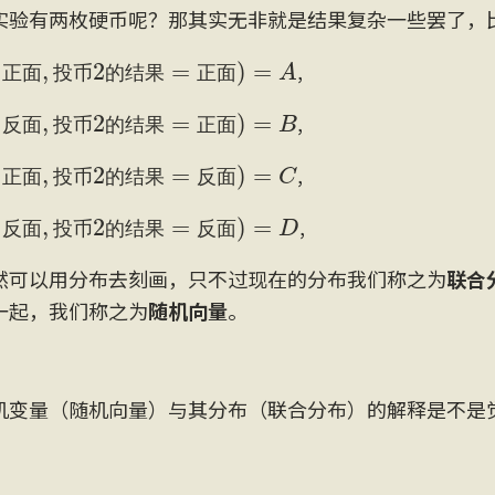
实验有两枚硬币呢？那其实无非就是结果复杂一些罢了，
正
面
,
投
币
2
的
结
果
=
正
面
)
=
A
,
正
面
投
币
的
结
果
正
面
反
面
,
投
币
2
的
结
果
=
正
面
)
=
B
,
反
面
投
币
的
结
果
正
面
正
面
,
投
币
2
的
结
果
=
反
面
)
=
C
,
正
面
投
币
的
结
果
反
面
反
面
,
投
币
2
的
结
果
=
反
面
)
=
D
,
反
面
投
币
的
结
果
反
面
然可以用分布去刻画，只不过现在的分布我们称之为
联合
一起，我们称之为
随机向量
。
机变量（随机向量）与其分布（联合分布）的解释是不是