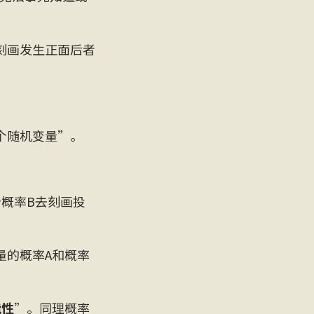
刻画发生正面后者
！
个随机变量”。
概率B去刻画投
量的概率A和概率
能性
”。同理概率