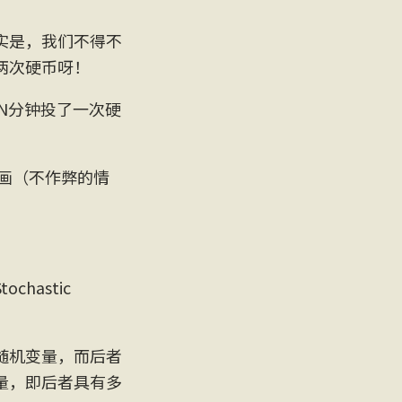
实是，我们不得不
两次硬币呀！
N分钟投了一次硬
画（不作弊的情
hastic
随机变量，而后者
量，即后者具有多