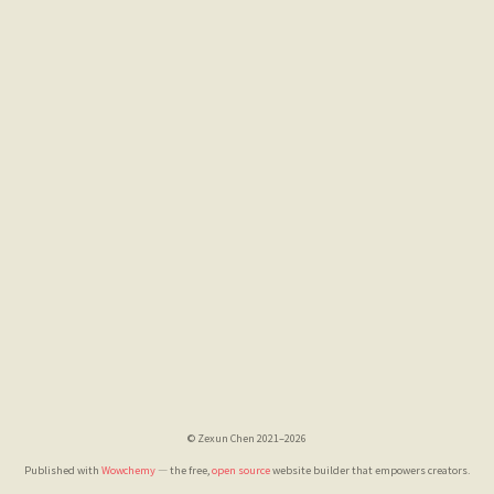
© Zexun Chen 2021–2026
Published with
Wowchemy
— the free,
open source
website builder that empowers creators.